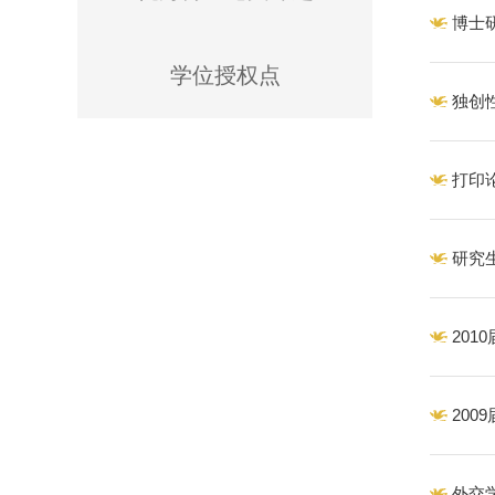
博士
学位授权点
独创
打印
研究
20
20
外交