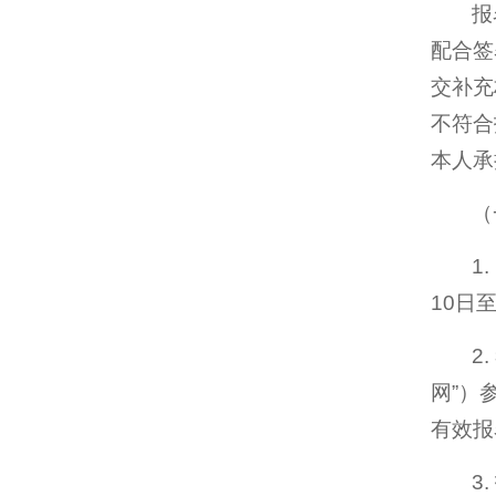
报
配合签
交补充
不符合
本人承
（
1
10日至
2
网”）
有效报
3