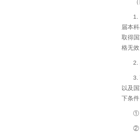
（
1
届本科
取得国
格无效
2
3
以及国
下条件
①
②