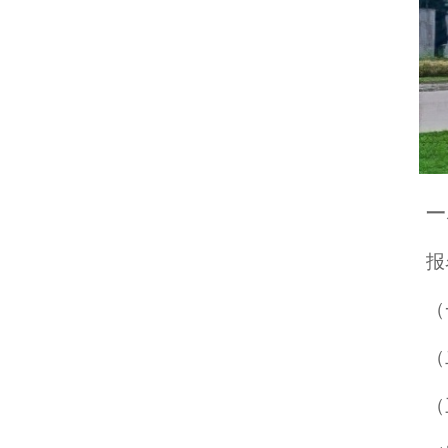
一
报
（
（
（