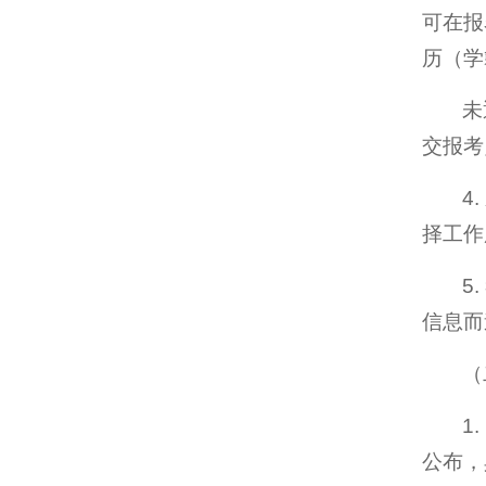
可在报名
历（学
未
交报考
4
择工作
5
信息而
（
1
公布，