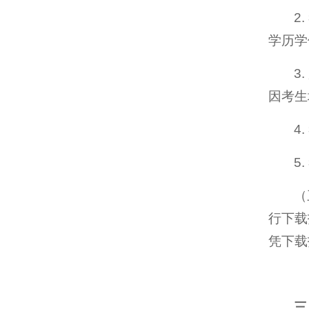
2
学历学
3
因考生
4
5
（
行下载
凭下载
三