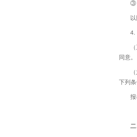
③
以
4
（
同意。
（
下列条
报
二